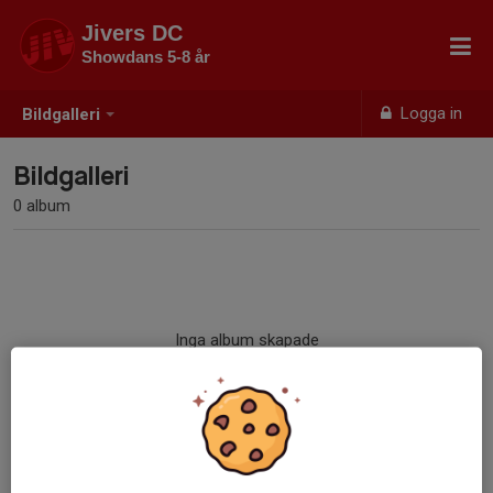
Jivers DC
Showdans 5-8 år
Logga in
Bildgalleri
Bildgalleri
0 album
Inga album skapade