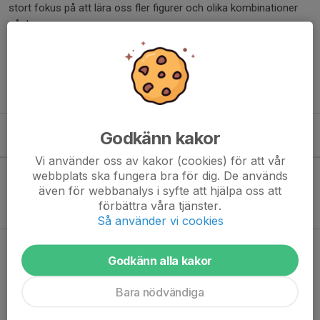
stort fokus på att lära oss fler figurer och olika kombinationer
på dessa.
Vi utvecklar sättet att röra oss till musiken.
Kursen är till för dig som har gått bugg - grundkurs eller
motsvarande.
Godkänn kakor
Kommande aktiviteter
Vi använder oss av kakor (cookies) för att vår
webbplats ska fungera bra för dig. De används
även för webbanalys i syfte att hjälpa oss att
Inga aktiviteter inbokade
förbättra våra tjänster.
Så använder vi cookies
Hela kalendern
Godkänn alla kakor
Bara nödvändiga