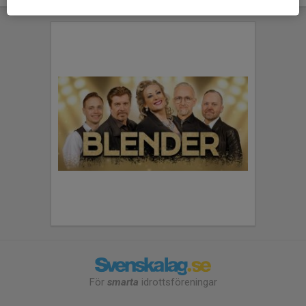
För
smarta
idrottsföreningar