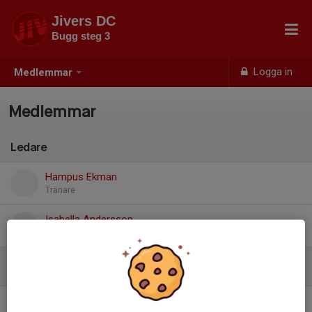
Jivers DC
Bugg steg 3
Logga in
Medlemmar
Medlemmar
Ledare
Hampus Ekman
Tränare
Isabella Andersson
Tränare
Dansare
Det finns inga dansare