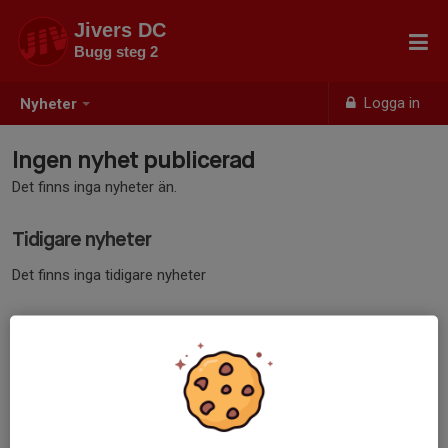
Jivers DC
Bugg steg 2
Logga in
Nyheter
Ingen nyhet publicerad
Det finns inga nyheter än.
Tidigare nyheter
Det finns inga tidigare nyheter