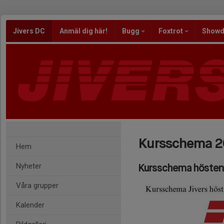
Jivers DC
Anmäl dig här!
Bugg
Foxtrot
Show
Kursschema 
Hem
Nyheter
Kursschema höste
Våra grupper
Kalender