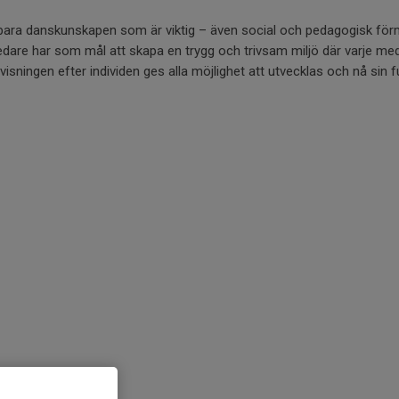
 bara danskunskapen som är viktig – även social och pedagogisk för
ledare har som mål att skapa en trygg och trivsam miljö där varje me
ningen efter individen ges alla möjlighet att utvecklas och nå sin fu