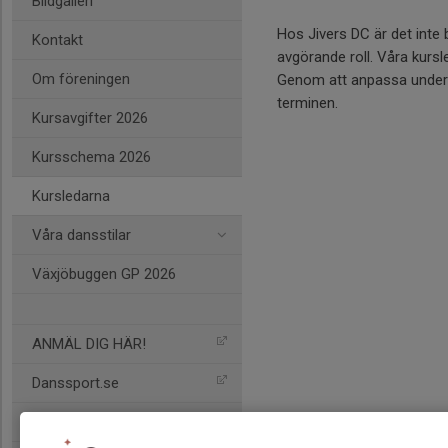
Bildgalleri
Hos Jivers DC är det inte
Kontakt
avgörande roll. Våra kurs
Om föreningen
Genom att anpassa undervis
terminen.
Kursavgifter 2026
Kursschema 2026
Kursledarna
Våra dansstilar
Växjöbuggen GP 2026
ANMÄL DIG HÄR!
Danssport.se
Husband PH:S