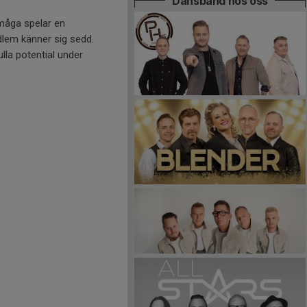
Dansband hos oss
måga spelar en
dlem känner sig sedd.
lla potential under