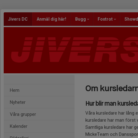
Jivers DC
Anmäl dig här!
Bugg
Foxtrot
Show
Om kursledar
Hem
Nyheter
Hur blir man kursled
Våra kursledare har lång e
Våra grupper
kursledare har man först va
Kalender
Samtliga kursledare har g
MickeTeam och Dansspor