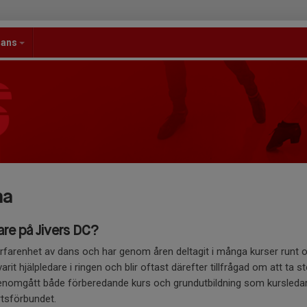
dans
na
are på Jivers DC?
rfarenhet av dans och har genom åren deltagit i många kurser runt om 
rit hjälpledare i ringen och blir oftast därefter tillfrågad om att ta st
enomgått både förberedande kurs och grundutbildning som kursledare
tsförbundet.