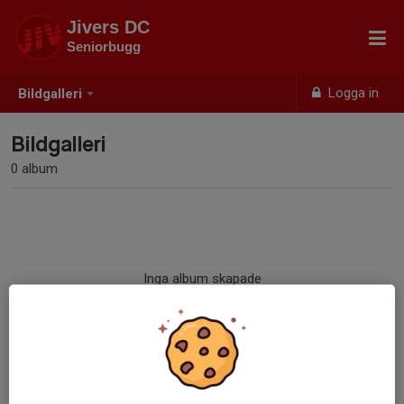
Jivers DC
Seniorbugg
Logga in
Bildgalleri
Bildgalleri
0 album
Inga album skapade