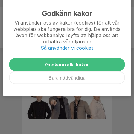
Dansare
Godkänn kakor
Det finns inga dansare
Vi använder oss av kakor (cookies) för att vår
webbplats ska fungera bra för dig. De används
även för webbanalys i syfte att hjälpa oss att
förbättra våra tjänster.
Så använder vi cookies
Godkänn alla kakor
Bara nödvändiga