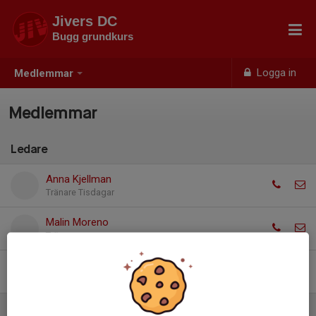
Jivers DC
Bugg grundkurs
Logga in
Medlemmar
Medlemmar
Ledare
Anna Kjellman
Tränare Tisdagar
Malin Moreno
Tränare
Hampus Ekman
Tränare