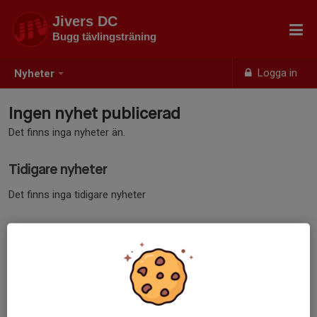
Jivers DC
Bugg tävlingsträning
Logga in
Nyheter
Ingen nyhet publicerad
Det finns inga nyheter än.
Tidigare nyheter
Det finns inga tidigare nyheter